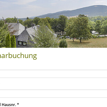
narbuchung
*
d Hausnr.
*