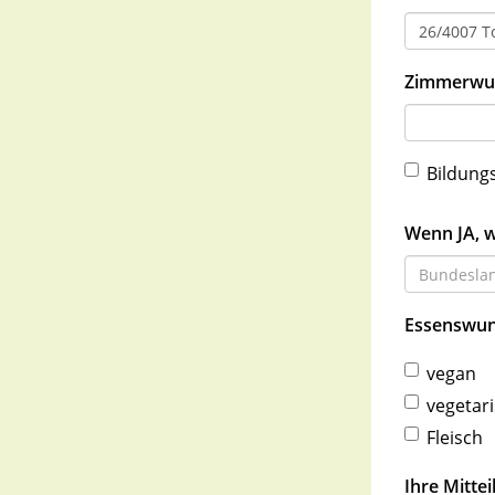
Zimmerwu
Bildung
Wenn JA, 
Essenswu
vegan
vegetar
Fleisch
Ihre Mittei