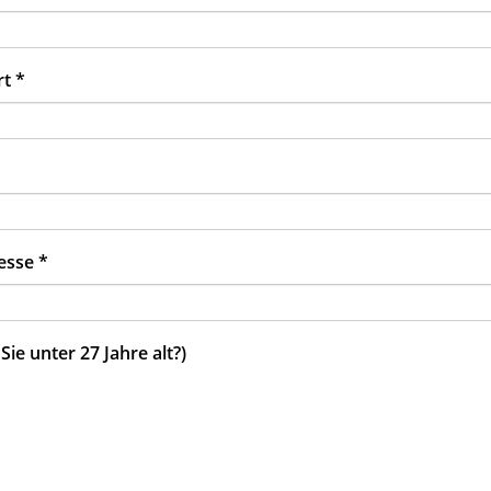
rt
*
resse
*
 Sie unter 27 Jahre alt?)