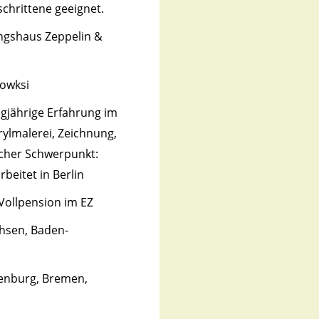
schrittene geeignet.
ungshaus Zeppelin &
kowksi
ngjährige Erfahrung im
ylmalerei, Zeichnung,
scher Schwerpunkt:
rbeitet in Berlin
 Vollpension im EZ
chsen, Baden-
enburg, Bremen,
n