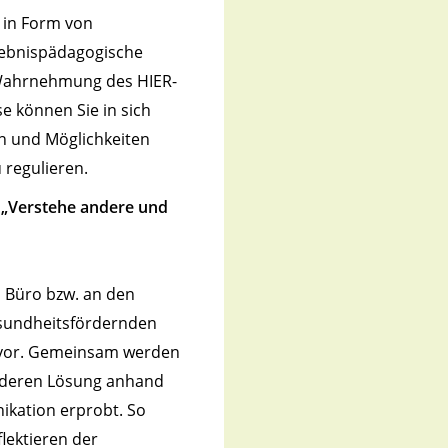
r in Form von
lebnispädagogische
 Wahrnehmung des HIER-
e können Sie in sich
en und Möglichkeiten
 regulieren.
„Verstehe andere und
s Büro bzw. an den
gesundheitsfördernden
vor. Gemeinsam werden
d deren Lösung anhand
kation erprobt. So
lektieren der