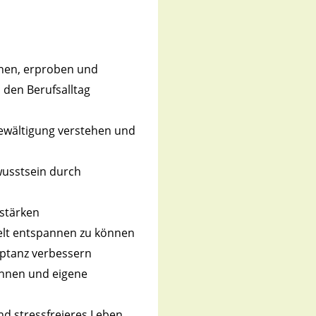
nen, erproben und
 den Berufsalltag
bewältigung verstehen und
usstsein durch
 stärken
ielt entspannen zu können
eptanz verbessern
ennen und eigene
nd stressfreieres Leben